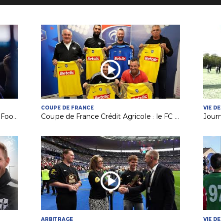
COUPE DE FRANCE
VIE D
Le Pôle Espoirs engagé dans l'Open Football Club !
Coupe de France Crédit Agricole : le FC Laurentais Landemontais (D2) au défi des Herbiers VF (N2) !
ARBITRAGE
VIE D