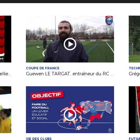
COUPE DE FRANCE
TECH
D1 Futsal : Etoile Lavalloise - Montpellier Méditerranée en direct !
Guewen LE TARGAT, entraîneur du RC Fléchois, avant le 2e tour fédéral de la Coupe de France Féminine
VIE DES CLUBS
FUTS