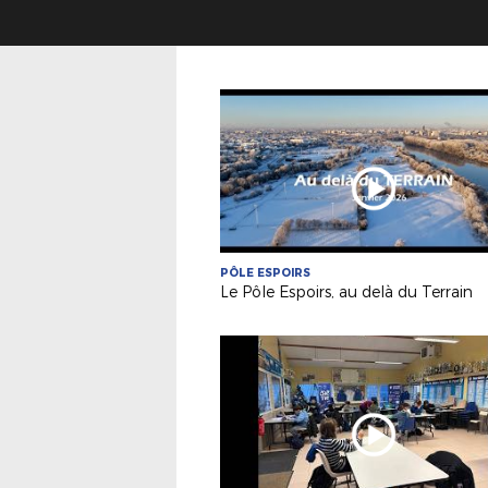
PÔLE ESPOIRS
Le Pôle Espoirs, au delà du Terrain