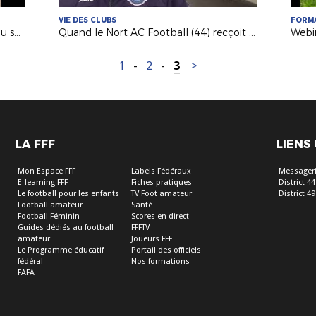
VIE DES CLUBS
FORM
Mag' des Clubs : le soutien scolaire au sein de l'AS Saint-Hilaire Vihiers Saint-Paul
Quand le Nort AC Football (44) recçoit des matches du Pôle Espoirs
1
-
2
-
3
>
LA FFF
LIENS
Mon Espace FFF
Labels Fédéraux
Messageri
E-learning FFF
Fiches pratiques
District 44
Le football pour les enfants
TV Foot amateur
District 49
Football amateur
Santé
Football Féminin
Scores en direct
Guides dédiés au football
FFFTV
amateur
Joueurs FFF
Le Programme éducatif
Portail des officiels
fédéral
Nos formations
FAFA