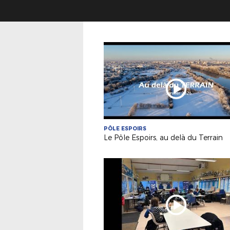
PÔLE ESPOIRS
Le Pôle Espoirs, au delà du Terrain