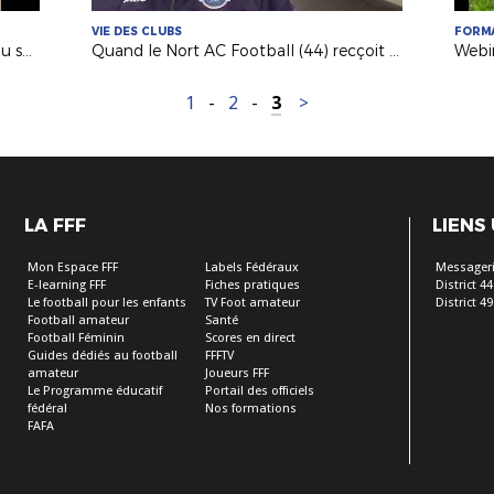
VIE DES CLUBS
FORM
Mag' des Clubs : le soutien scolaire au sein de l'AS Saint-Hilaire Vihiers Saint-Paul
Quand le Nort AC Football (44) recçoit des matches du Pôle Espoirs
1
-
2
-
3
>
LA FFF
LIENS
Mon Espace FFF
Labels Fédéraux
Messageri
E-learning FFF
Fiches pratiques
District 44
Le football pour les enfants
TV Foot amateur
District 49
Football amateur
Santé
Football Féminin
Scores en direct
Guides dédiés au football
FFFTV
amateur
Joueurs FFF
Le Programme éducatif
Portail des officiels
fédéral
Nos formations
FAFA