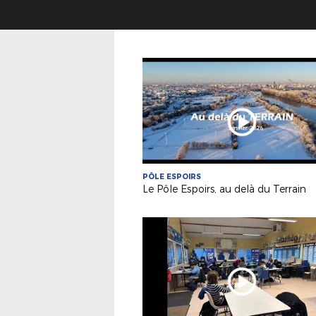
PÔLE ESPOIRS
Le Pôle Espoirs, au delà du Terrain