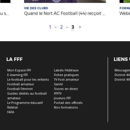
VIE DES CLUBS
FORM
Mag' des Clubs : le soutien scolaire au sein de l'AS Saint-Hilaire Vihiers Saint-Paul
Quand le Nort AC Football (44) recçoit des matches du Pôle Espoirs
1
-
2
-
3
>
LA FFF
LIENS
Mon Espace FFF
Labels Fédéraux
Messageri
E-learning FFF
Fiches pratiques
District 44
Le football pour les enfants
TV Foot amateur
District 49
Football amateur
Santé
Football Féminin
Scores en direct
Guides dédiés au football
FFFTV
amateur
Joueurs FFF
Le Programme éducatif
Portail des officiels
fédéral
Nos formations
FAFA