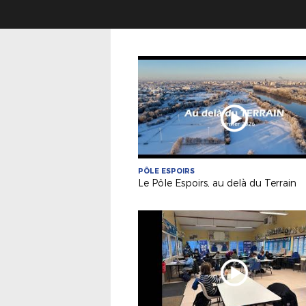
PÔLE ESPOIRS
Le Pôle Espoirs, au delà du Terrain