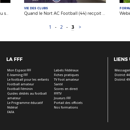
VIE DES CLUBS
FORM
Mag' des Clubs : le soutien scolaire au sein de l'AS Saint-Hilaire Vihiers Saint-Paul
Quand le Nort AC Football (44) recçoit des matches du Pôle Espoirs
1
-
2
-
3
>
LA FFF
LIENS
Mon Espace FFF
Labels Fédéraux
Messageri
E-learning FFF
Fiches pratiques
District 44
Le football pour les enfants
TV Foot amateur
District 49
Football amateur
Santé
Football Féminin
Scores en direct
Guides dédiés au football
FFFTV
amateur
Joueurs FFF
Le Programme éducatif
Portail des officiels
fédéral
Nos formations
FAFA