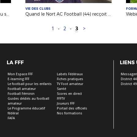
VIE DES CLUBS
FORM
Mag' des Clubs : le soutien scolaire au sein de l'AS Saint-Hilaire Vihiers Saint-Paul
Quand le Nort AC Football (44) recçoit des matches du Pôle Espoirs
1
-
2
-
3
>
LA FFF
LIENS
Mon Espace FFF
Labels Fédéraux
Messageri
E-learning FFF
Fiches pratiques
District 44
Le football pour les enfants
TV Foot amateur
District 49
Football amateur
Santé
Football Féminin
Scores en direct
Guides dédiés au football
FFFTV
amateur
Joueurs FFF
Le Programme éducatif
Portail des officiels
fédéral
Nos formations
FAFA