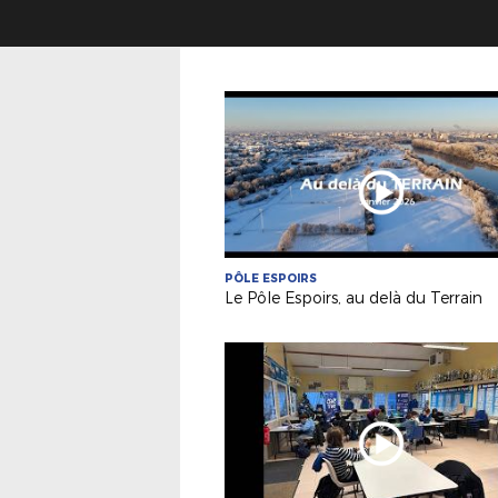
PÔLE ESPOIRS
Le Pôle Espoirs, au delà du Terrain