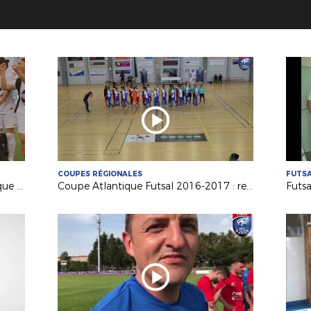
COUPES RÉGIONALES
FUTS
La dernière Finale de Coupe Atlantique Féminine Crédit-Mutuel !
Coupe Atlantique Futsal 2016-2017 : revivez la finale remportée par Saint Herblain Pépite FC