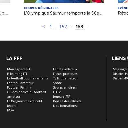
COUPES RÉGIONALES
EVÉN
Futsal : à la découverte du Futsal Club Sucéen (Sucé sur Erdre)
L'Olympique Saumur remporte la 50e Coupe Atlantique Seniors !
<
1
...
152
-
153
-
LA FFF
LIENS
Mon Espace FFF
Labels Fédéraux
Messageri
E-learning FFF
Fiches pratiques
District 44
Le football pour les enfants
TV Foot amateur
District 49
Football amateur
Santé
Football Féminin
Scores en direct
Guides dédiés au football
FFFTV
amateur
Joueurs FFF
Le Programme éducatif
Portail des officiels
fédéral
Nos formations
FAFA