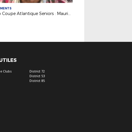
EMENTS
Rétro Coupe Atlantique Seniors : Maurice Clément (FC Nantes), 1er capitaine à soulever le trophée en 1968
 UTILES
e Clubs
District 72
District 53
District 85