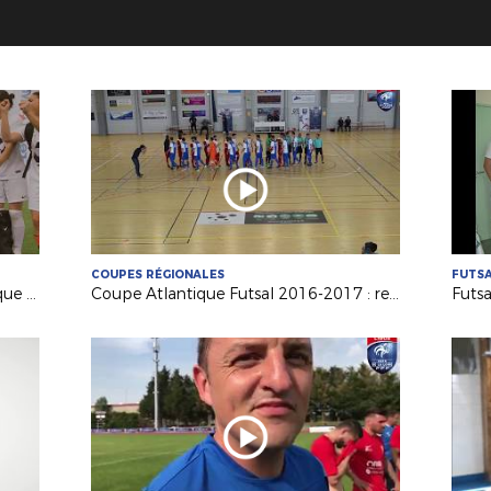
COUPES RÉGIONALES
FUTS
La dernière Finale de Coupe Atlantique Féminine Crédit-Mutuel !
Coupe Atlantique Futsal 2016-2017 : revivez la finale remportée par Saint Herblain Pépite FC