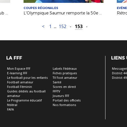
COUPES RÉGIONALES
EVÉN
Futsal : à la découverte du Futsal Club Sucéen (Sucé sur Erdre)
L'Olympique Saumur remporte la 50e Coupe Atlantique Seniors !
<
1
...
152
-
153
-
LA FFF
LIENS
Mon Espace FFF
Labels Fédéraux
Messageri
E-learning FFF
Fiches pratiques
District 44
Le football pour les enfants
TV Foot amateur
District 49
Football amateur
Santé
Football Féminin
Scores en direct
Guides dédiés au football
FFFTV
amateur
Joueurs FFF
Le Programme éducatif
Portail des officiels
fédéral
Nos formations
FAFA