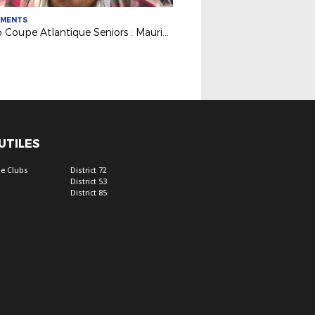
EMENTS
Rétro Coupe Atlantique Seniors : Maurice Clément (FC Nantes), 1er capitaine à soulever le trophée en 1968
 UTILES
e Clubs
District 72
District 53
District 85