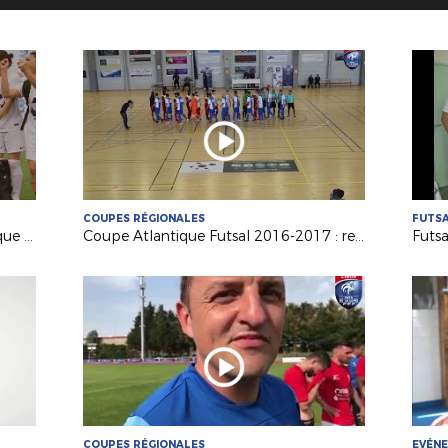
COUPES RÉGIONALES
FUTS
La dernière Finale de Coupe Atlantique Féminine Crédit-Mutuel !
Coupe Atlantique Futsal 2016-2017 : revivez la finale remportée par Saint Herblain Pépite FC
COUPES RÉGIONALES
EVÉN