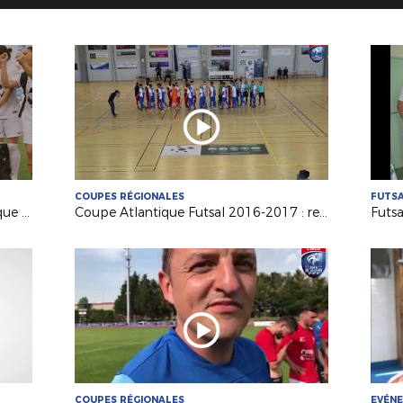
COUPES RÉGIONALES
FUTS
La dernière Finale de Coupe Atlantique Féminine Crédit-Mutuel !
Coupe Atlantique Futsal 2016-2017 : revivez la finale remportée par Saint Herblain Pépite FC
COUPES RÉGIONALES
EVÉN