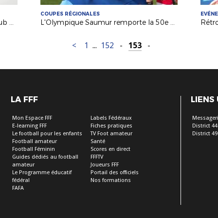
COUPES RÉGIONALES
EVÉN
Futsal : à la découverte du Futsal Club Sucéen (Sucé sur Erdre)
L'Olympique Saumur remporte la 50e Coupe Atlantique Seniors !
<
1
...
152
-
153
-
LA FFF
LIENS
Mon Espace FFF
Labels Fédéraux
Messageri
E-learning FFF
Fiches pratiques
District 44
Le football pour les enfants
TV Foot amateur
District 49
Football amateur
Santé
Football Féminin
Scores en direct
Guides dédiés au football
FFFTV
amateur
Joueurs FFF
Le Programme éducatif
Portail des officiels
fédéral
Nos formations
FAFA