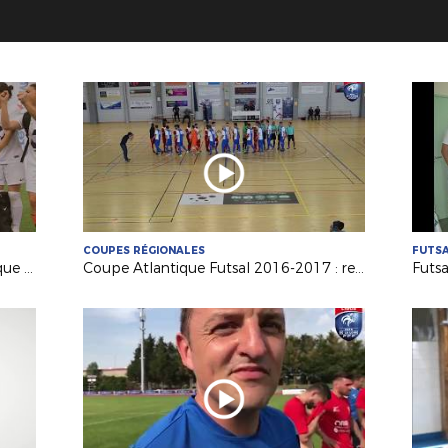
COUPES RÉGIONALES
FUTS
La dernière Finale de Coupe Atlantique Féminine Crédit-Mutuel !
Coupe Atlantique Futsal 2016-2017 : revivez la finale remportée par Saint Herblain Pépite FC