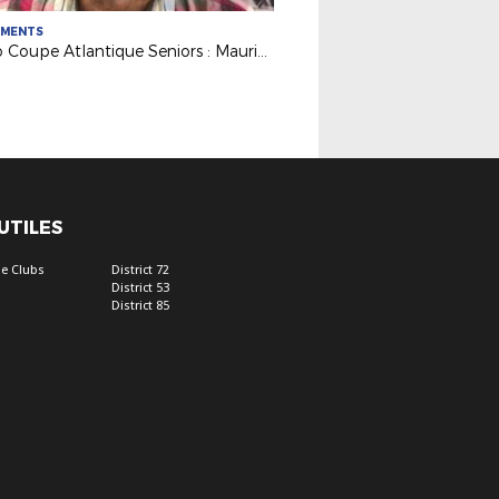
EMENTS
Rétro Coupe Atlantique Seniors : Maurice Clément (FC Nantes), 1er capitaine à soulever le trophée en 1968
 UTILES
e Clubs
District 72
District 53
District 85