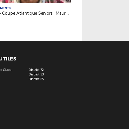
EMENTS
Rétro Coupe Atlantique Seniors : Maurice Clément (FC Nantes), 1er capitaine à soulever le trophée en 1968
 UTILES
e Clubs
District 72
District 53
District 85