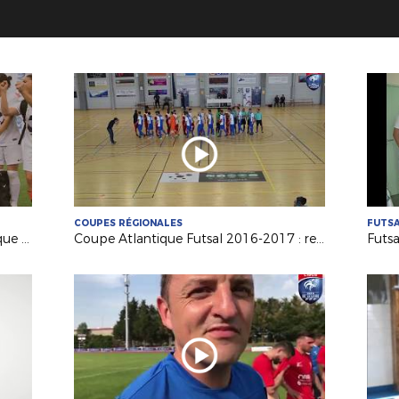
COUPES RÉGIONALES
FUTS
La dernière Finale de Coupe Atlantique Féminine Crédit-Mutuel !
Coupe Atlantique Futsal 2016-2017 : revivez la finale remportée par Saint Herblain Pépite FC