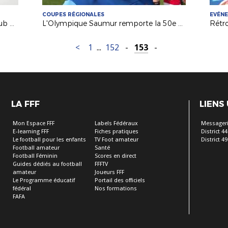
COUPES RÉGIONALES
EVÉN
Futsal : à la découverte du Futsal Club Sucéen (Sucé sur Erdre)
L'Olympique Saumur remporte la 50e Coupe Atlantique Seniors !
<
1
...
152
-
153
-
LA FFF
LIENS
Mon Espace FFF
Labels Fédéraux
Messageri
E-learning FFF
Fiches pratiques
District 44
Le football pour les enfants
TV Foot amateur
District 49
Football amateur
Santé
Football Féminin
Scores en direct
Guides dédiés au football
FFFTV
amateur
Joueurs FFF
Le Programme éducatif
Portail des officiels
fédéral
Nos formations
FAFA