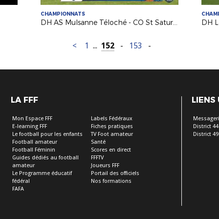
CHAMPIONNATS
CHAM
DH AS Mulsanne Téloché - CO St Saturnin Arche
DH L
<
1
...
152
-
153
-
LA FFF
LIENS
Mon Espace FFF
Labels Fédéraux
Messageri
E-learning FFF
Fiches pratiques
District 44
Le football pour les enfants
TV Foot amateur
District 49
Football amateur
Santé
Football Féminin
Scores en direct
Guides dédiés au football
FFFTV
amateur
Joueurs FFF
Le Programme éducatif
Portail des officiels
fédéral
Nos formations
FAFA