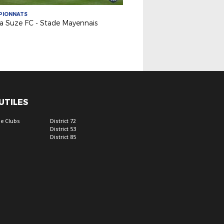
PIONNATS
a Suze FC - Stade Mayennais
 UTILES
e Clubs
District 72
District 53
District 85