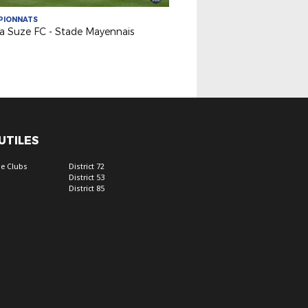
PIONNATS
a Suze FC - Stade Mayennais
 UTILES
e Clubs
District 72
District 53
District 85