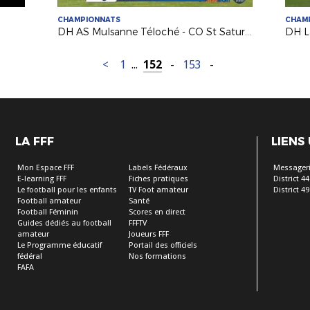
CHAMPIONNATS
CHAM
DH AS Mulsanne Téloché - CO St Saturnin Arche
DH L
<
1
...
152
-
153
-
LA FFF
LIENS
Mon Espace FFF
Labels Fédéraux
Messageri
E-learning FFF
Fiches pratiques
District 44
Le football pour les enfants
TV Foot amateur
District 49
Football amateur
Santé
Football Féminin
Scores en direct
Guides dédiés au football
FFFTV
amateur
Joueurs FFF
Le Programme éducatif
Portail des officiels
fédéral
Nos formations
FAFA