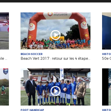
BEACH-SOCCER
HISTO
Découvrez la structure « Foot5 Mobile FFF » !
Beach Vert 2017 : retour sur les 4 étapes de la 1ère semaine !
FOOT HANDICAP
HISTO