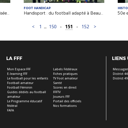
FOOT HANDICAP
HISTO
Les joueuses des Herbiers VF sensibilisées au football adapté
Handisport : du football adapté à Beaucouzé avec la Ligue Sport Adapté Pays de la Loire
<
1
...
150
-
151
-
152
>
LA FFF
LIENS
Mon Espace FFF
Labels Fédéraux
Messageri
E-learning FFF
Fiches pratiques
District 44
Le football pour les enfants
TV Foot amateur
District 49
Football amateur
Santé
Football Féminin
Scores en direct
Guides dédiés au football
FFFTV
amateur
Joueurs FFF
Le Programme éducatif
Portail des officiels
fédéral
Nos formations
FAFA