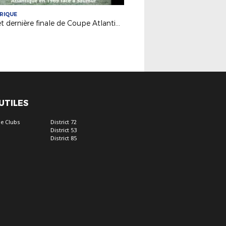
RIQUE
50e et dernière finale de Coupe Atlantique Seniors : Souvenirs d'Ancenis en 1969...
 UTILES
e Clubs
District 72
District 53
District 85