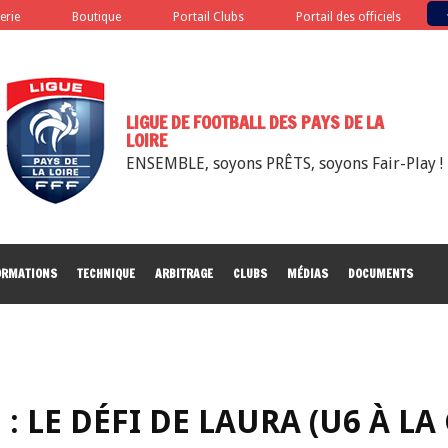
terie
Boutique
Portail Clubs
Portail des officiels
LIGUE DE FOOTBALL DES PAYS DE LA
LOIRE
ENSEMBLE, soyons PRÊTS, soyons Fair-Play !
ORMATIONS
TECHNIQUE
ARBITRAGE
CLUBS
MÉDIAS
DOCUMENTS
: LE DÉFI DE LAURA (U6 À LA