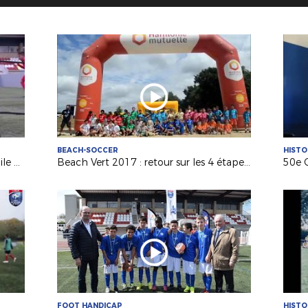
BEACH-SOCCER
HISTO
Découvrez la structure « Foot5 Mobile FFF » !
Beach Vert 2017 : retour sur les 4 étapes de la 1ère semaine !
FOOT HANDICAP
HISTO