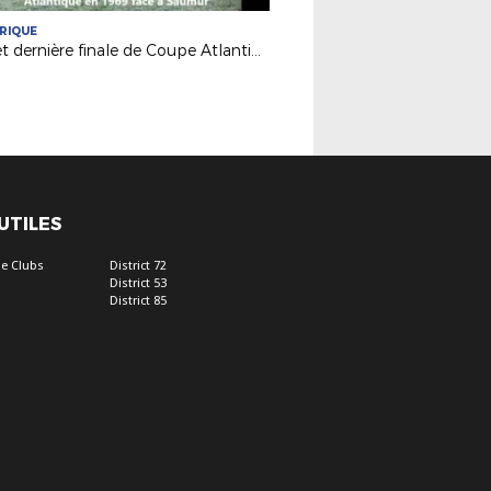
RIQUE
50e et dernière finale de Coupe Atlantique Seniors : Souvenirs d'Ancenis en 1969...
 UTILES
e Clubs
District 72
District 53
District 85