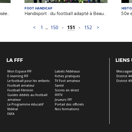
FOOT HANDICAP
HISTO
Les joueuses des Herbiers VF sensibilisées au football adapté
Handisport : du football adapté à Beaucouzé avec la Ligue Sport Adapté Pays de la Loire
<
1
...
150
-
151
-
152
>
LA FFF
LIENS
Mon Espace FFF
Labels Fédéraux
Messageri
E-learning FFF
Fiches pratiques
District 44
Le football pour les enfants
TV Foot amateur
District 49
Football amateur
Santé
Football Féminin
Scores en direct
Guides dédiés au football
FFFTV
amateur
Joueurs FFF
Le Programme éducatif
Portail des officiels
fédéral
Nos formations
FAFA