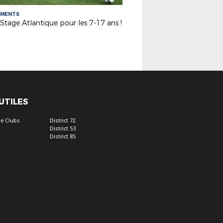
EMENTS
Stage Atlantique pour les 7-17 ans !
 UTILES
e Clubs
District 72
District 53
District 85