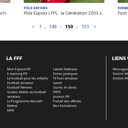
PÔLE ESPOIRS
EVÉN
Retour sur la finale régionale de Beach-Soccer 2017 !
Pôle Espoirs LFPL : la Génération 2003 souhaite la bienvenue à la nouvelle Promotion
Foot 
<
1
...
149
-
150
-
151
>
LA FFF
LIENS
Mon Espace FFF
Labels Fédéraux
Messageri
E-learning FFF
Fiches pratiques
District 44
Le football pour les enfants
TV Foot amateur
District 49
Football amateur
Santé
Football Féminin
Scores en direct
Guides dédiés au football
FFFTV
amateur
Joueurs FFF
Le Programme éducatif
Portail des officiels
fédéral
Nos formations
FAFA