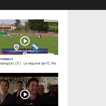
PIONNATS
DH Intersport (J1) : Le résumé de FC Rezé / AS La Châtaigneraie (1-2)