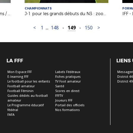
CHAMPIONNATS
FORM
N3 : Le résumé du match FC Challans / Voltigeurs de Châteaubriant
J-1 pour les grands débuts du N3 : zoom sur l’un des promus…
IFF -
<
1
...
148
-
149
-
150
>
LA FFF
LIENS
Mon Espace FFF
Labels Fédéraux
Messageri
E-learning FFF
Fiches pratiques
District 44
Le football pour les enfants
TV Foot amateur
District 49
Football amateur
Santé
Football Féminin
Scores en direct
Guides dédiés au football
FFFTV
amateur
Joueurs FFF
Le Programme éducatif
Portail des officiels
fédéral
Nos formations
FAFA