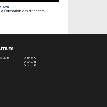
ATIONS
 La Formation des dirigeants
 UTILES
e Clubs
District 72
District 53
District 85