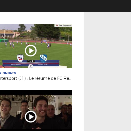
PIONNATS
DH Intersport (J1) : Le résumé de FC Rezé / AS La Châtaigneraie (1-2)