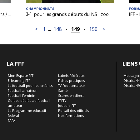
CHAMPIONNATS
FORM
N3 : Le résumé du match FC Challans / Voltigeurs de Châteaubriant
J-1 pour les grands débuts du N3 : zoom sur l’un des promus…
IFF -
<
1
...
148
-
149
-
150
>
LA FFF
LIENS
Mon Espace FFF
Labels Fédéraux
Messageri
E-learning FFF
Fiches pratiques
District 44
Le football pour les enfants
TV Foot amateur
District 49
Football amateur
Santé
Football Féminin
Scores en direct
Guides dédiés au football
FFFTV
amateur
Joueurs FFF
Le Programme éducatif
Portail des officiels
fédéral
Nos formations
FAFA