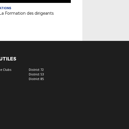
ATIONS
 La Formation des dirigeants
 UTILES
e Clubs
District 72
District 53
District 85