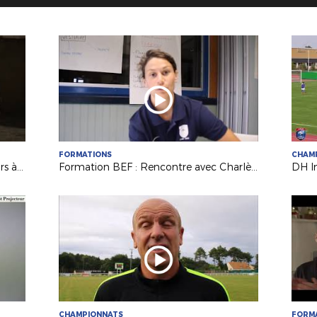
FORMATIONS
CHAM
L'arrivée de l'Equipe de France Espoirs à Laval !
Formation BEF : Rencontre avec Charlène Karsenti, joueuse et éducatrice au Mans FC
CHAMPIONNATS
FORM