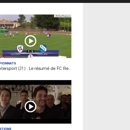
PIONNATS
DH Intersport (J1) : Le résumé de FC Rezé / AS La Châtaigneraie (1-2)
ATIONS