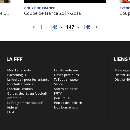
COUPE DE FRANCE
EVÉN
Grégoire Sorin (CTR) en Inde avec les U18 Français
Coupe de France 2017-2018
<
1
...
146
-
147
-
148
>
LA FFF
LIENS
Mon Espace FFF
Labels Fédéraux
Messageri
E-learning FFF
Fiches pratiques
District 44
Le football pour les enfants
TV Foot amateur
District 49
Football amateur
Santé
Football Féminin
Scores en direct
Guides dédiés au football
FFFTV
amateur
Joueurs FFF
Le Programme éducatif
Portail des officiels
fédéral
Nos formations
FAFA