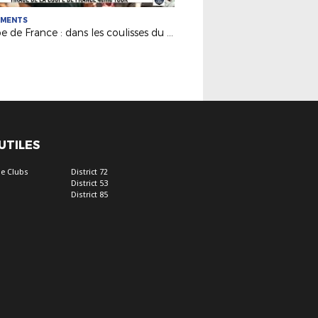
EMENTS
Coupe de France : dans les coulisses du tirage du 4e tour
 UTILES
e Clubs
District 72
District 53
District 85