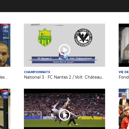
CHAMPIONNATS
VIE D
Coupe de France (5e tour) : Les Sables TVEC / AS Sautron
National 3 : FC Nantes 2 / Volt. Châteaubriant (2-0)
Fonda