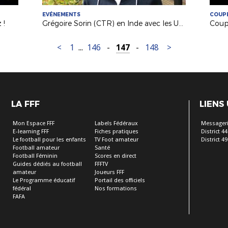
EVÉNEMENTS
COUPE
 !
Grégoire Sorin (CTR) en Inde avec les U18 Français
Coup
<
1
...
146
-
147
-
148
>
LA FFF
LIENS
Mon Espace FFF
Labels Fédéraux
Messageri
E-learning FFF
Fiches pratiques
District 44
Le football pour les enfants
TV Foot amateur
District 49
Football amateur
Santé
Football Féminin
Scores en direct
Guides dédiés au football
FFFTV
amateur
Joueurs FFF
Le Programme éducatif
Portail des officiels
fédéral
Nos formations
FAFA