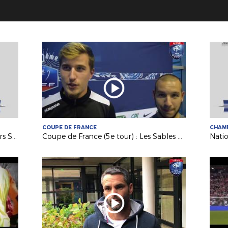
COUPE DE FRANCE
CHAM
U19 Nation : Angers Vaillante / Angers SCO (1-2)
Coupe de France (5e tour) : Les Sables TVEC / AS Sautron