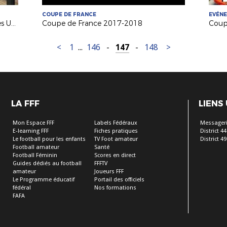
COUPE DE FRANCE
EVÉN
Grégoire Sorin (CTR) en Inde avec les U18 Français
Coupe de France 2017-2018
<
1
...
146
-
147
-
148
>
LA FFF
LIENS
Mon Espace FFF
Labels Fédéraux
Messageri
E-learning FFF
Fiches pratiques
District 44
Le football pour les enfants
TV Foot amateur
District 49
Football amateur
Santé
Football Féminin
Scores en direct
Guides dédiés au football
FFFTV
amateur
Joueurs FFF
Le Programme éducatif
Portail des officiels
fédéral
Nos formations
FAFA