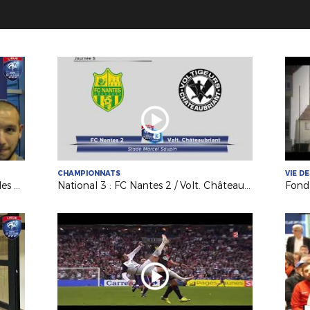
CHAMPIONNATS
VIE D
Coupe de France (5e tour) : Les Sables TVEC / AS Sautron
National 3 : FC Nantes 2 / Volt. Châteaubriant (2-0)
Fonda