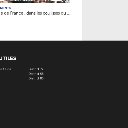
EMENTS
Coupe de France : dans les coulisses du tirage du 4e tour
 UTILES
e Clubs
District 72
District 53
District 85