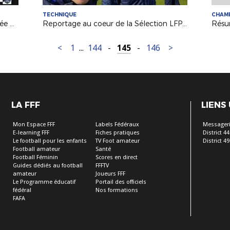
TECHNIQUE
CHAM
Dans les coulisses de notre Assemblée Générale
Reportage au coeur de la Sélection LFPL !
<
1
...
144
-
145
-
146
>
LA FFF
LIENS
Mon Espace FFF
Labels Fédéraux
Messageri
E-learning FFF
Fiches pratiques
District 44
Le football pour les enfants
TV Foot amateur
District 49
Football amateur
Santé
Football Féminin
Scores en direct
Guides dédiés au football
FFFTV
amateur
Joueurs FFF
Le Programme éducatif
Portail des officiels
fédéral
Nos formations
FAFA