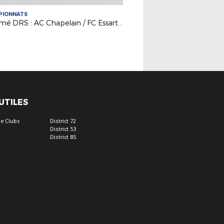
PIONNATS
Résumé DRS : AC Chapelain / FC Essartais
 UTILES
e Clubs
District 72
District 53
District 85