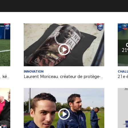
INNOVATION
CHALL
Le Parcours de Performance Fédéral, késako ?
Laurent Moriceau, créateur de protège-tibias sur mesure !
21e é