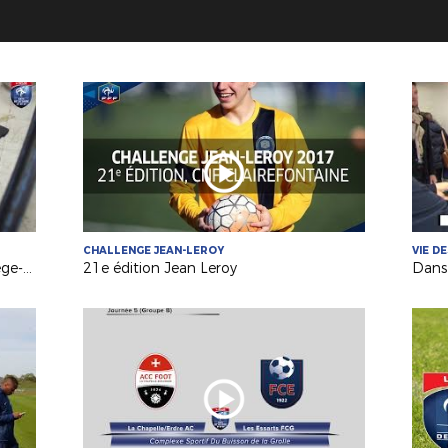
CHALLENGE JEAN-LEROY
VIE D
Laurent Moriceau, créateur de protège-tibias sur mesure !
21e édition Jean Leroy