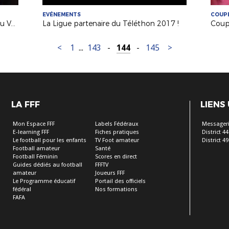
EVÉNEMENTS
COUPE
Coupe de France : Saumur au défi du Vannes OC
La Ligue partenaire du Téléthon 2017 !
<
1
...
143
-
144
-
145
>
LA FFF
LIENS
Mon Espace FFF
Labels Fédéraux
Messageri
E-learning FFF
Fiches pratiques
District 44
Le football pour les enfants
TV Foot amateur
District 49
Football amateur
Santé
Football Féminin
Scores en direct
Guides dédiés au football
FFFTV
amateur
Joueurs FFF
Le Programme éducatif
Portail des officiels
fédéral
Nos formations
FAFA