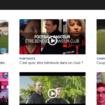
PORTRAITS
COUPE
Gambardella : Le Poiré remporte le derby à Fontenay !
C'est quoi, être bénévole dans un club ?