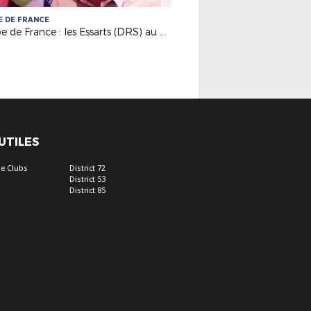
 DE FRANCE
Coupe de France : les Essarts (DRS) au défi de St Malo (N2)
 UTILES
e Clubs
District 72
District 53
District 85