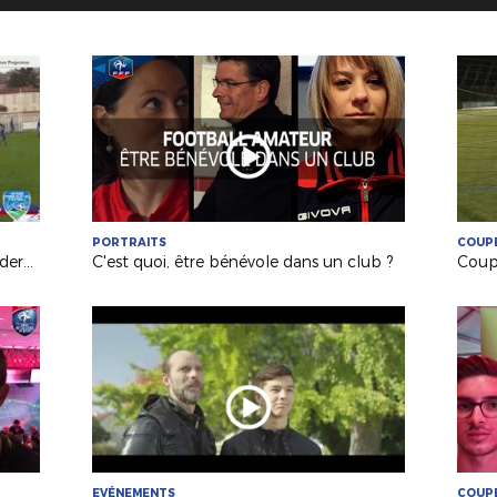
PORTRAITS
COUPE
Gambardella : Le Poiré remporte le derby à Fontenay !
C'est quoi, être bénévole dans un club ?
EVÉNEMENTS
COUPE