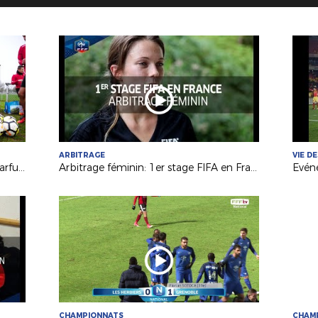
ARBITRAGE
VIE D
Coupe de France : Le Mans FC, un parfum de L1 au MMA !
Arbitrage féminin: 1er stage FIFA en France
CHAMPIONNATS
CHAM