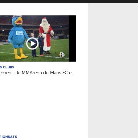
ES CLUBS
Evénement : le MMArena du Mans FC en mode Noël !
PIONNATS