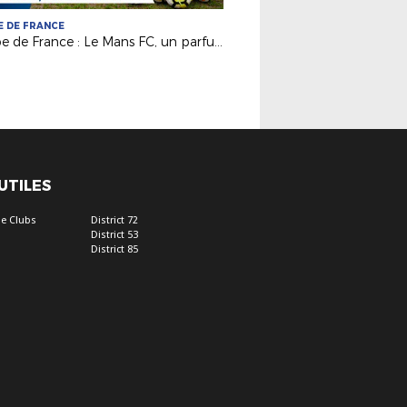
 DE FRANCE
Coupe de France : Le Mans FC, un parfum de L1 au MMA !
 UTILES
e Clubs
District 72
District 53
District 85