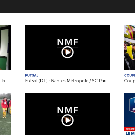
FUTSAL
COUPE
UrbanSoccer nouveau partenaire de la FFF
Futsal (D1) : Nantes Métropole / SC Paris (1-1)