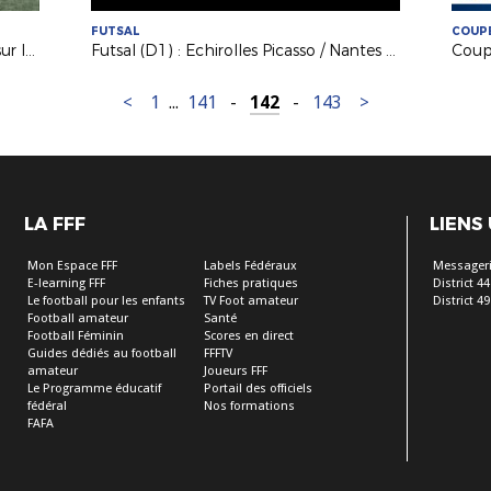
FUTSAL
COUPE
Coupe de France Féminine : retour sur le derby Orvault/Le Mans
Futsal (D1) : Echirolles Picasso / Nantes Métropole (4-4)
<
1
...
141
-
142
-
143
>
LA FFF
LIENS
Mon Espace FFF
Labels Fédéraux
Messageri
E-learning FFF
Fiches pratiques
District 44
Le football pour les enfants
TV Foot amateur
District 49
Football amateur
Santé
Football Féminin
Scores en direct
Guides dédiés au football
FFFTV
amateur
Joueurs FFF
Le Programme éducatif
Portail des officiels
fédéral
Nos formations
FAFA