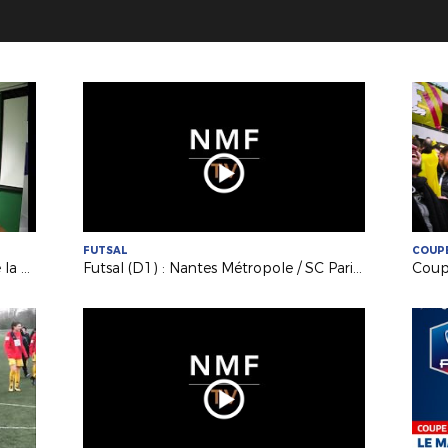
FUTSAL
COUPE
UrbanSoccer nouveau partenaire de la FFF
Futsal (D1) : Nantes Métropole / SC Paris (1-1)