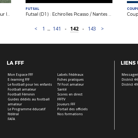
FUTSAL
COUPE
Coupe de France Féminine : retour sur le derby Orvault/Le Mans
Futsal (D1) : Echirolles Picasso / Nantes Métropole (4-4)
<
1
...
141
-
142
-
143
>
LA FFF
LIENS
Mon Espace FFF
Labels Fédéraux
Messageri
E-learning FFF
Fiches pratiques
District 44
Le football pour les enfants
TV Foot amateur
District 49
Football amateur
Santé
Football Féminin
Scores en direct
Guides dédiés au football
FFFTV
amateur
Joueurs FFF
Le Programme éducatif
Portail des officiels
fédéral
Nos formations
FAFA