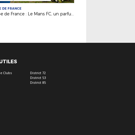
 DE FRANCE
Coupe de France : Le Mans FC, un parfum de L1 au MMA !
 UTILES
e Clubs
District 72
District 53
District 85