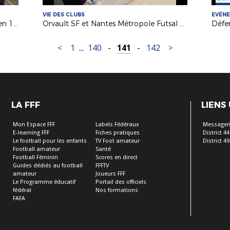
VIE DES CLUBS
EVÉN
Foot Entreprise : l'AS C.T.E. Orvault en 16es de la Coupe Nationale
Orvault SF et Nantes Métropole Futsal au service des filles !
<
1
...
140
-
141
-
142
>
LA FFF
LIENS
Mon Espace FFF
Labels Fédéraux
Messageri
E-learning FFF
Fiches pratiques
District 44
Le football pour les enfants
TV Foot amateur
District 49
Football amateur
Santé
Football Féminin
Scores en direct
Guides dédiés au football
FFFTV
amateur
Joueurs FFF
Le Programme éducatif
Portail des officiels
fédéral
Nos formations
FAFA