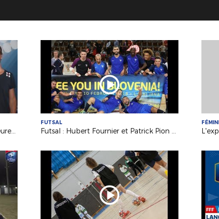
FUTSAL
FÉMIN
Formations : 3 jeunes éducateurs heureux titulaires du B.M.F.
Futsal : Hubert Fournier et Patrick Pion à fond derrière les Bleus !