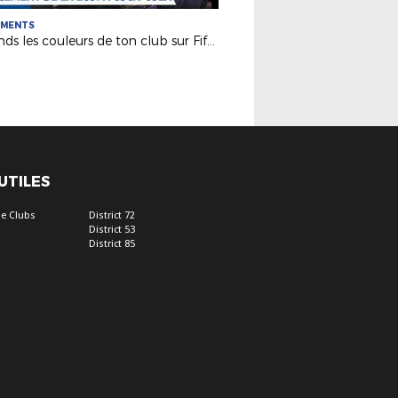
EMENTS
Défends les couleurs de ton club sur Fifa18
 UTILES
e Clubs
District 72
District 53
District 85