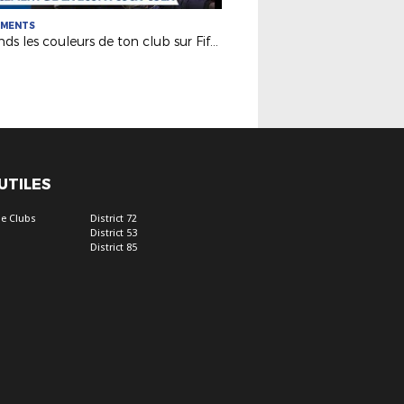
EMENTS
Défends les couleurs de ton club sur Fifa18
 UTILES
e Clubs
District 72
District 53
District 85