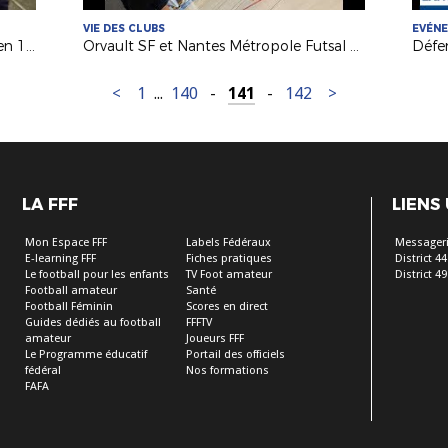
VIE DES CLUBS
EVÉN
Foot Entreprise : l'AS C.T.E. Orvault en 16es de la Coupe Nationale
Orvault SF et Nantes Métropole Futsal au service des filles !
<
1
...
140
-
141
-
142
>
LA FFF
LIENS
Mon Espace FFF
Labels Fédéraux
Messageri
E-learning FFF
Fiches pratiques
District 44
Le football pour les enfants
TV Foot amateur
District 49
Football amateur
Santé
Football Féminin
Scores en direct
Guides dédiés au football
FFFTV
amateur
Joueurs FFF
Le Programme éducatif
Portail des officiels
fédéral
Nos formations
FAFA