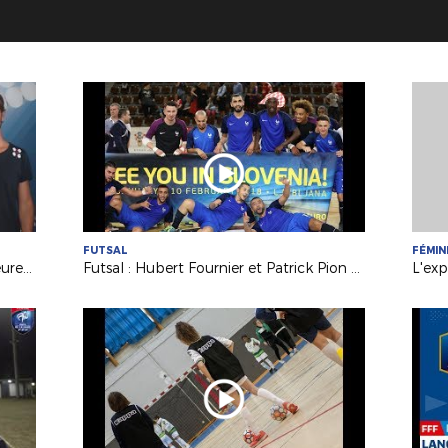
FUTSAL
FÉMIN
Formations : 3 jeunes éducateurs heureux titulaires du B.M.F.
Futsal : Hubert Fournier et Patrick Pion à fond derrière les Bleus !