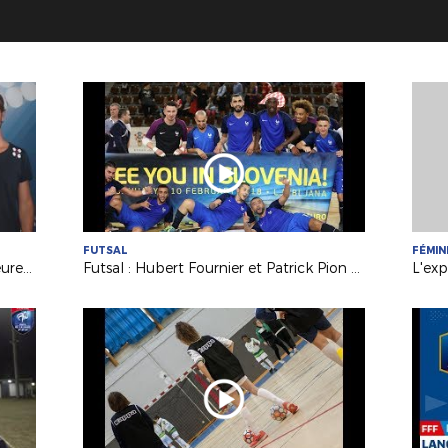
FUTSAL
FÉMIN
Formations : 3 jeunes éducateurs heureux titulaires du B.M.F.
Futsal : Hubert Fournier et Patrick Pion à fond derrière les Bleus !