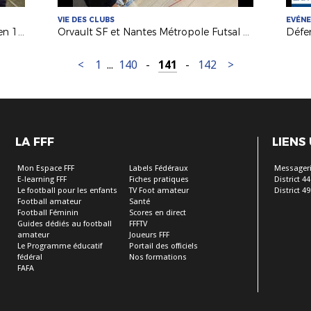
VIE DES CLUBS
EVÉN
Foot Entreprise : l'AS C.T.E. Orvault en 16es de la Coupe Nationale
Orvault SF et Nantes Métropole Futsal au service des filles !
<
1
...
140
-
141
-
142
>
LA FFF
LIENS
Mon Espace FFF
Labels Fédéraux
Messageri
E-learning FFF
Fiches pratiques
District 44
Le football pour les enfants
TV Foot amateur
District 49
Football amateur
Santé
Football Féminin
Scores en direct
Guides dédiés au football
FFFTV
amateur
Joueurs FFF
Le Programme éducatif
Portail des officiels
fédéral
Nos formations
FAFA