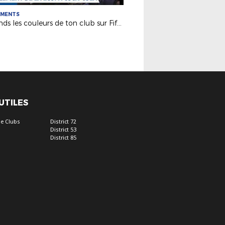
EMENTS
Défends les couleurs de ton club sur Fifa18
 UTILES
e Clubs
District 72
District 53
District 85