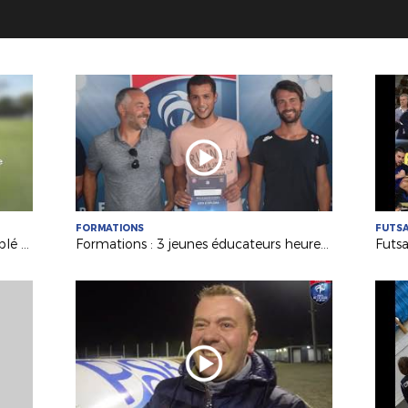
FORMATIONS
FUTS
N3 : Le résumé de USSA Vertou / Sablé FC
Formations : 3 jeunes éducateurs heureux titulaires du B.M.F.