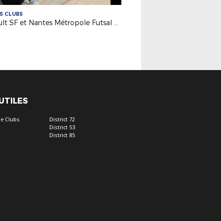
ES CLUBS
Orvault SF et Nantes Métropole Futsal au service des filles !
 UTILES
e Clubs
District 72
District 53
District 85