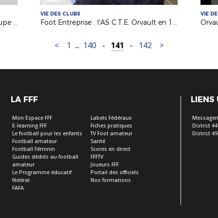
VIE DES CLUBS
VIE D
L'exploit de l'ESOF La Roche en Coupe de France
Foot Entreprise : l'AS C.T.E. Orvault en 16es de la Coupe Nationale
<
1
...
140
-
141
-
142
>
LA FFF
LIENS
Mon Espace FFF
Labels Fédéraux
Messageri
E-learning FFF
Fiches pratiques
District 44
Le football pour les enfants
TV Foot amateur
District 49
Football amateur
Santé
Football Féminin
Scores en direct
Guides dédiés au football
FFFTV
amateur
Joueurs FFF
Le Programme éducatif
Portail des officiels
fédéral
Nos formations
FAFA