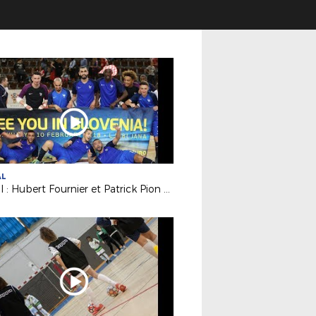
AL
Futsal : Hubert Fournier et Patrick Pion à fond derrière les Bleus !