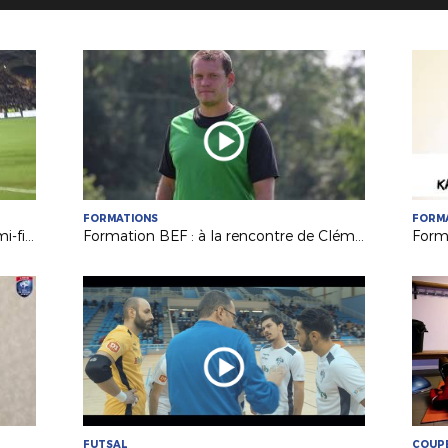
FORMATIONS
FORM
Vendée Les Herbiers Football en demi-finale !
Formation BEF : à la rencontre de Clément GIRARD (FC Chabossière Couëron)
FUTSAL
COUPE