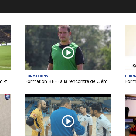
FORMATIONS
FORM
Vendée Les Herbiers Football en demi-finale !
Formation BEF : à la rencontre de Clément GIRARD (FC Chabossière Couëron)