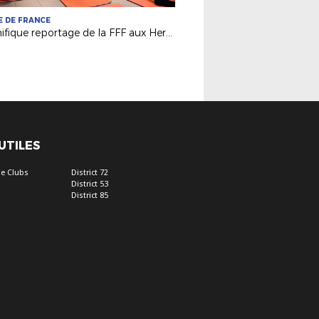
 DE FRANCE
Magnifique reportage de la FFF aux Herbiers !
 UTILES
e Clubs
District 72
District 53
District 85