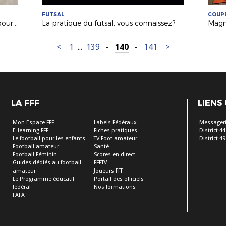
FUTSAL
COUPE
Arbitrage : une formation adaptée pour nos jeunes arbitres à Laval !
La pratique du futsal, vous connaissez?
<
1
...
139
-
140
-
141
>
LA FFF
LIENS
Mon Espace FFF
Labels Fédéraux
Messageri
E-learning FFF
Fiches pratiques
District 44
Le football pour les enfants
TV Foot amateur
District 49
Football amateur
Santé
Football Féminin
Scores en direct
Guides dédiés au football
FFFTV
amateur
Joueurs FFF
Le Programme éducatif
Portail des officiels
fédéral
Nos formations
FAFA