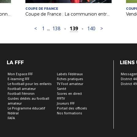
COUPE DE FRANCE
COUPE
Arbitrage : un bon stage de perfectionnement pour nos Jeunes Arbitres de Ligue !
Coupe de France : La communion entre les Herbretais et leurs supporters
<
1
...
138
-
139
-
140
>
LA FFF
LIENS
Mon Espace FFF
Labels Fédéraux
Messageri
E-learning FFF
Fiches pratiques
District 44
Le football pour les enfants
TV Foot amateur
District 49
Football amateur
Santé
Football Féminin
Scores en direct
Guides dédiés au football
FFFTV
amateur
Joueurs FFF
Le Programme éducatif
Portail des officiels
fédéral
Nos formations
FAFA