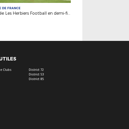
 DE FRANCE
Vendée Les Herbiers Football en demi-finale !
 UTILES
e Clubs
District 72
District 53
District 85