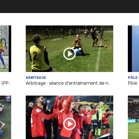
ARBITRAGE
PÔLE 
Le Parcours de Performance Fédéral (PPF), késako ?
Arbitrage : séance d'entraînement de nos Espoirs et nos J.A.L.