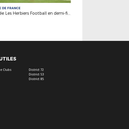
 DE FRANCE
Vendée Les Herbiers Football en demi-finale !
 UTILES
e Clubs
District 72
District 53
District 85