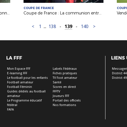
COUPE DE FRANCE
COUPE
Arbitrage : un bon stage de perfectionnement pour nos Jeunes Arbitres de Ligue !
Coupe de France : La communion entre les Herbretais et leurs supporters
<
1
...
138
-
139
-
140
>
LA FFF
LIENS
Mon Espace FFF
Labels Fédéraux
Messageri
E-learning FFF
Fiches pratiques
District 44
Le football pour les enfants
TV Foot amateur
District 49
Football amateur
Santé
Football Féminin
Scores en direct
Guides dédiés au football
FFFTV
amateur
Joueurs FFF
Le Programme éducatif
Portail des officiels
fédéral
Nos formations
FAFA