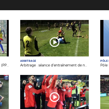
ARBITRAGE
PÔLE 
Le Parcours de Performance Fédéral (PPF), késako ?
Arbitrage : séance d'entraînement de nos Espoirs et nos J.A.L.