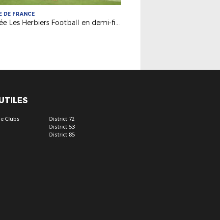
 DE FRANCE
Vendée Les Herbiers Football en demi-finale !
 UTILES
e Clubs
District 72
District 53
District 85