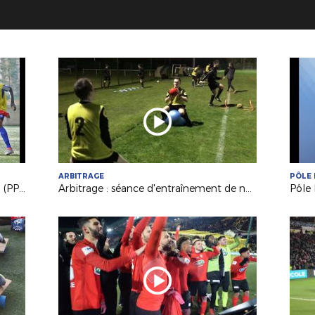
ARBITRAGE
PÔLE 
Le Parcours de Performance Fédéral (PPF), késako ?
Arbitrage : séance d'entraînement de nos Espoirs et nos J.A.L.