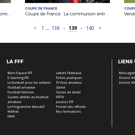
COUPE DE FRANCE
COUPE
Arbitrage : un bon stage de perfectionnement pour nos Jeunes Arbitres de Ligue !
Coupe de France : La communion entre les Herbretais et leurs supporters
<
1
...
138
-
139
-
140
>
LA FFF
LIENS
Mon Espace FFF
Labels Fédéraux
Messageri
E-learning FFF
Fiches pratiques
District 44
Le football pour les enfants
TV Foot amateur
District 49
Football amateur
Santé
Football Féminin
Scores en direct
Guides dédiés au football
FFFTV
amateur
Joueurs FFF
Le Programme éducatif
Portail des officiels
fédéral
Nos formations
FAFA