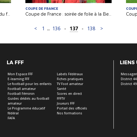
COUPE DE FRANCE
COUPE
Hommage à Henri Michel, légende du foot français
Coupe de France : soirée de folie à la Beaujoire pour Les Herbiers !
<
1
...
136
-
137
-
138
>
LA FFF
LIENS
Mon Espace FFF
Labels Fédéraux
Messageri
E-learning FFF
Fiches pratiques
District 44
Le football pour les enfants
TV Foot amateur
District 49
Football amateur
Santé
Football Féminin
Scores en direct
Guides dédiés au football
FFFTV
amateur
Joueurs FFF
Le Programme éducatif
Portail des officiels
fédéral
Nos formations
FAFA