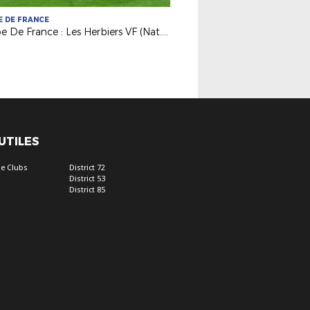
 DE FRANCE
Coupe De France : Les Herbiers VF (Nat.) en finale !
 UTILES
e Clubs
District 72
District 53
District 85