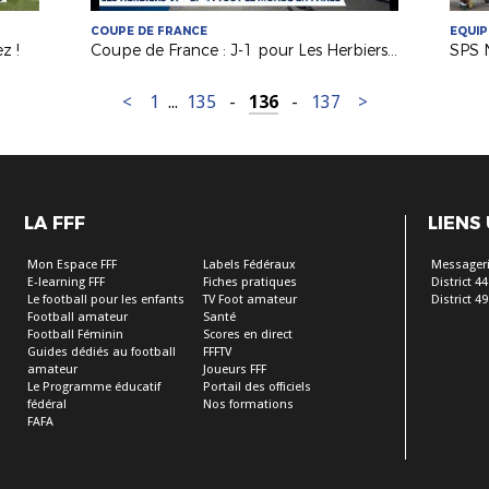
COUPE DE FRANCE
EQUIP
z !
Coupe de France : J-1 pour Les Herbiers VF (National)
<
1
...
135
-
136
-
137
>
LA FFF
LIENS
Mon Espace FFF
Labels Fédéraux
Messageri
E-learning FFF
Fiches pratiques
District 44
Le football pour les enfants
TV Foot amateur
District 49
Football amateur
Santé
Football Féminin
Scores en direct
Guides dédiés au football
FFFTV
amateur
Joueurs FFF
Le Programme éducatif
Portail des officiels
fédéral
Nos formations
FAFA