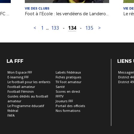
VIE DES CLUBS
VIE D
U19 : demi-finale Montpellier HSC - FC Nantes en direct dimanche
Foot à l'Ecole : les vendéens de Landeronde à la rencontre des Bleus
<
1
...
133
-
134
-
135
>
LA FFF
LIENS
Mon Espace FFF
Labels Fédéraux
Messageri
E-learning FFF
Fiches pratiques
District 44
Le football pour les enfants
TV Foot amateur
District 49
Football amateur
Santé
Football Féminin
Scores en direct
Guides dédiés au football
FFFTV
amateur
Joueurs FFF
Le Programme éducatif
Portail des officiels
fédéral
Nos formations
FAFA