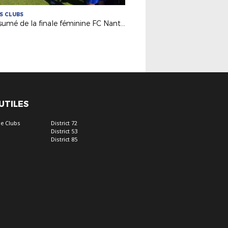
ES CLUBS
Le résumé de la finale féminine FC Nantes / Orvault Sports
 UTILES
e Clubs
District 72
District 53
District 85