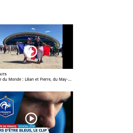
AITS
Coupe du Monde : Lilian et Pierre, du May-sur-Evre (49) à la Russie !