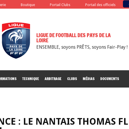
terie
Boutique
Portail Clubs
Portail des officiels
LIGUE DE FOOTBALL DES PAYS DE LA
LOIRE
ENSEMBLE, soyons PRÊTS, soyons Fair-Play !
ORMATIONS
TECHNIQUE
ARBITRAGE
CLUBS
MÉDIAS
DOCUMENTS
NCE : LE NANTAIS THOMAS F