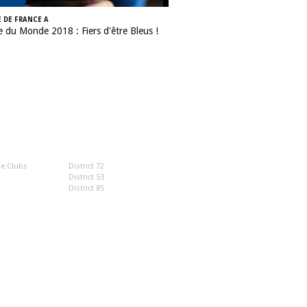
 DE FRANCE A
 du Monde 2018 : Fiers d'être Bleus !
UTILES
e Clubs
District 72
District 53
District 85