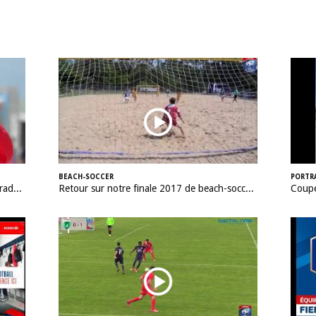
BEACH-SOCCER
PORTR
Beach-Soccer : à la rencontre de Julien Fradet (Conseiller District de Vendée)
Retour sur notre finale 2017 de beach-soccer !