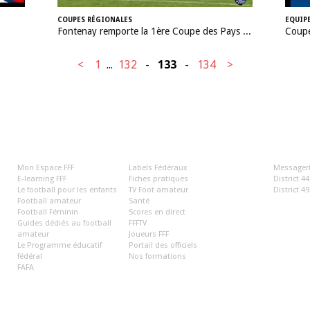
COUPES RÉGIONALES
EQUIPE
Fontenay remporte la 1ère Coupe des Pays de la Loire OMR
Coupe
<
1
...
132
-
133
-
134
>
LA FFF
LIENS 
Mon Espace FFF
Labels Fédéraux
Messageri
E-learning FFF
Fiches pratiques
District 44
Le football pour les enfants
TV Foot amateur
District 49
Football amateur
Santé
Football Féminin
Scores en direct
Guides dédiés au football
FFFTV
amateur
Joueurs FFF
Le Programme éducatif
Portail des officiels
fédéral
Nos formations
FAFA