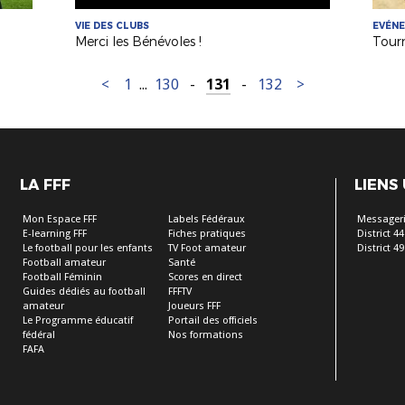
VIE DES CLUBS
EVÉN
Merci les Bénévoles !
<
1
...
130
-
131
-
132
>
LA FFF
LIENS
Mon Espace FFF
Labels Fédéraux
Messageri
E-learning FFF
Fiches pratiques
District 44
Le football pour les enfants
TV Foot amateur
District 49
Football amateur
Santé
Football Féminin
Scores en direct
Guides dédiés au football
FFFTV
amateur
Joueurs FFF
Le Programme éducatif
Portail des officiels
fédéral
Nos formations
FAFA