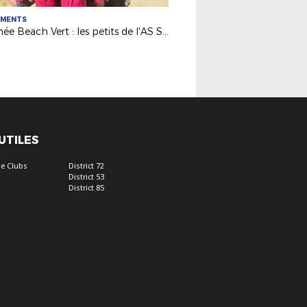
EMENTS
Tournée Beach Vert : les petits de l'AS Sud Loire de la partie !
 UTILES
e Clubs
District 72
District 53
District 85