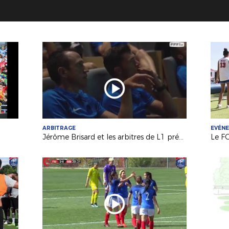
ARBITRAGE
EVÉN
Jérôme Brisard et les arbitres de L1 préparés au "VAR" !