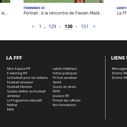
FÉMININES D1
ARBI
Raynald Denoueix sur les terrains de la Ligue !
Portrait : à la rencontre de Flavien Matéo, père de Clara (Paris FC D1F)
La F
<
1
...
129
-
130
-
131
>
LA FFF
LIENS
Mon Espace FFF
Labels Fédéraux
Messageri
E-learning FFF
Fiches pratiques
District 44
Le football pour les enfants
TV Foot amateur
District 49
Football amateur
Santé
Football Féminin
Scores en direct
Guides dédiés au football
FFFTV
amateur
Joueurs FFF
Le Programme éducatif
Portail des officiels
fédéral
Nos formations
FAFA