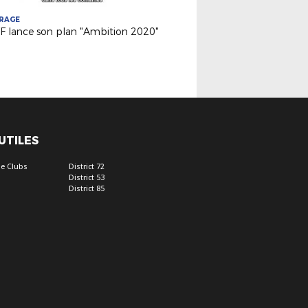
TRAGE
FF lance son plan "Ambition 2020"
 UTILES
e Clubs
District 72
District 53
District 85