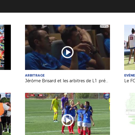
ARBITRAGE
EVÉN
Jérôme Brisard et les arbitres de L1 préparés au "VAR" !