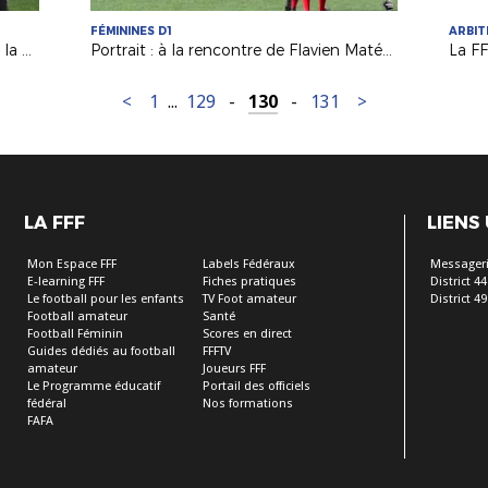
FÉMININES D1
ARBI
Raynald Denoueix sur les terrains de la Ligue !
Portrait : à la rencontre de Flavien Matéo, père de Clara (Paris FC D1F)
La F
<
1
...
129
-
130
-
131
>
LA FFF
LIENS
Mon Espace FFF
Labels Fédéraux
Messageri
E-learning FFF
Fiches pratiques
District 44
Le football pour les enfants
TV Foot amateur
District 49
Football amateur
Santé
Football Féminin
Scores en direct
Guides dédiés au football
FFFTV
amateur
Joueurs FFF
Le Programme éducatif
Portail des officiels
fédéral
Nos formations
FAFA