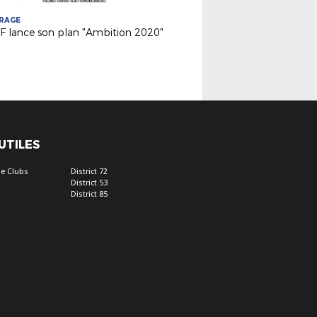
TRAGE
FF lance son plan "Ambition 2020"
 UTILES
e Clubs
District 72
District 53
District 85